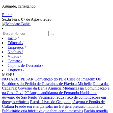
Aguarde, carregando...
Entrar
Sexta-feira, 07 de Agosto 2026
Início
/
Editorial
/
Empregos
/
Notícias
/
Vídeos
/
Contato
/
Cupons de Desconto
/
Enquetes
/
MENU
NOTA DE PESAR
Convenção do PL e Crise de Imagem: Os
Bastidores do Pedido de Desculpas de Flávio a Michelle
Dança das
Cadeiras: Governo da Bahia Anuncia Mudanças na Comunicação e
na Casa Civil
PT lança candidatura de Fernando Haddad ao
governo de São Paulo
Vacinação reduz risco de complicações em
doenças crônicas
Escola Livre do Grupontapé agora é Pontão de
Cultura
Fraude em energia solar no ES gera prejuízo milionário
Publicitário cria iniciativa que fortalece autoescolas
Fachin repudia