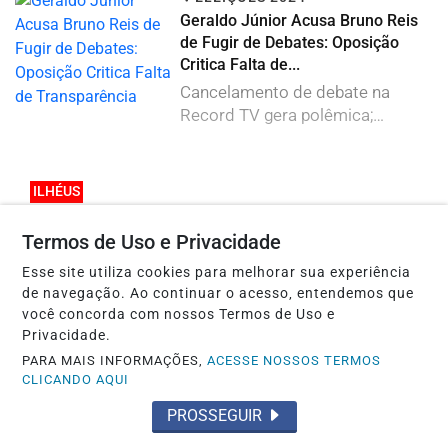
Geraldo Júnior Acusa Bruno Reis
de Fugir de Debates: Oposição
Critica Falta de...
Cancelamento de debate na
Record TV gera polêmica;
Geraldo Júnior questiona...
ILHÉUS
NOTA DE PESAR
+
Termos de Uso e Privacidade
Lidas
Esse site utiliza cookies para melhorar sua experiência
ELEIÇÕES 2026
de navegação. Ao continuar o acesso, entendemos que
você concorda com nossos Termos de Uso e
Convenção do PL e Crise de Imagem: Os
Privacidade.
Bastidores do Pedido de Desculpas de Flávio
PARA MAIS INFORMAÇÕES,
ACESSE NOSSOS TERMOS
a...
CLICANDO AQUI
PROSSEGUIR