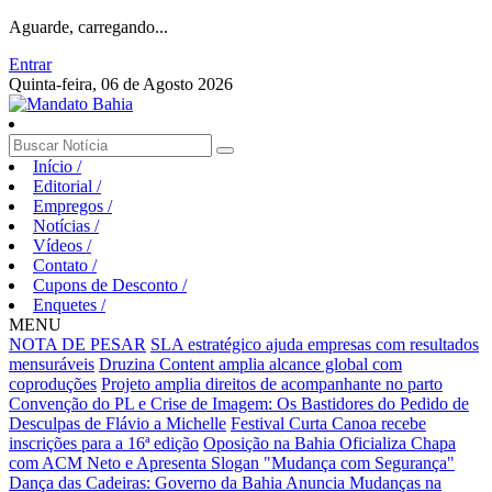
Aguarde, carregando...
Entrar
Quinta-feira, 06 de Agosto 2026
Início
/
Editorial
/
Empregos
/
Notícias
/
Vídeos
/
Contato
/
Cupons de Desconto
/
Enquetes
/
MENU
NOTA DE PESAR
SLA estratégico ajuda empresas com resultados
mensuráveis
Druzina Content amplia alcance global com
coproduções
Projeto amplia direitos de acompanhante no parto
Convenção do PL e Crise de Imagem: Os Bastidores do Pedido de
Desculpas de Flávio a Michelle
Festival Curta Canoa recebe
inscrições para a 16ª edição
Oposição na Bahia Oficializa Chapa
com ACM Neto e Apresenta Slogan "Mudança com Segurança"
Dança das Cadeiras: Governo da Bahia Anuncia Mudanças na