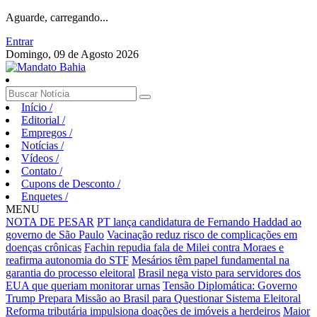
Aguarde, carregando...
Entrar
Domingo, 09 de Agosto 2026
Início
/
Editorial
/
Empregos
/
Notícias
/
Vídeos
/
Contato
/
Cupons de Desconto
/
Enquetes
/
MENU
NOTA DE PESAR
PT lança candidatura de Fernando Haddad ao
governo de São Paulo
Vacinação reduz risco de complicações em
doenças crônicas
Fachin repudia fala de Milei contra Moraes e
reafirma autonomia do STF
Mesários têm papel fundamental na
garantia do processo eleitoral
Brasil nega visto para servidores dos
EUA que queriam monitorar urnas
Tensão Diplomática: Governo
Trump Prepara Missão ao Brasil para Questionar Sistema Eleitoral
Reforma tributária impulsiona doações de imóveis a herdeiros
Maior