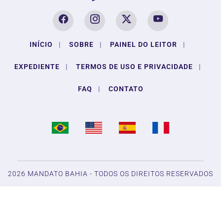
INÍCIO
|
SOBRE
|
PAINEL DO LEITOR
|
EXPEDIENTE
|
TERMOS DE USO E PRIVACIDADE
|
FAQ
|
CONTATO
Termos de Uso e Privacidade
Esse site utiliza cookies para melhorar sua experiência
de navegação. Ao continuar o acesso, entendemos que
você concorda com nossos Termos de Uso e
2026 MANDATO BAHIA - TODOS OS DIREITOS RESERVADOS
Privacidade.
PARA MAIS INFORMAÇÕES,
ACESSE NOSSOS TERMOS
CLICANDO AQUI
PROSSEGUIR