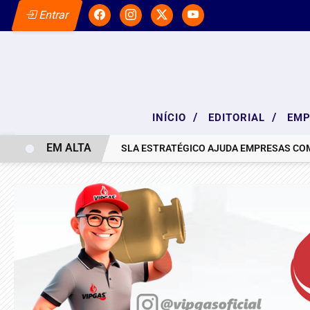
Entrar
/
/
INÍCIO
EDITORIAL
EM
EM ALTA
NOTA DE PESAR
SLA ESTRATÉGICO AJUDA EMPRESAS COM RESU