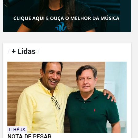
/
+ Lidas
/
ILHÉUS
NOTA DE PESAR