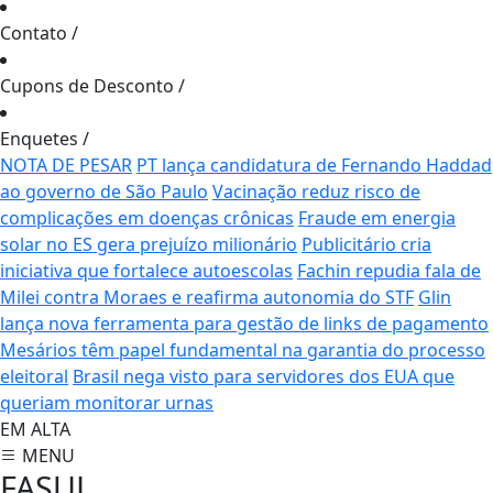
Contato
/
Cupons de Desconto
/
Enquetes
/
NOTA DE PESAR
PT lança candidatura de Fernando Haddad
ao governo de São Paulo
Vacinação reduz risco de
complicações em doenças crônicas
Fraude em energia
solar no ES gera prejuízo milionário
Publicitário cria
iniciativa que fortalece autoescolas
Fachin repudia fala de
Milei contra Moraes e reafirma autonomia do STF
Glin
lança nova ferramenta para gestão de links de pagamento
Mesários têm papel fundamental na garantia do processo
eleitoral
Brasil nega visto para servidores dos EUA que
queriam monitorar urnas
EM ALTA
MENU
FASUL