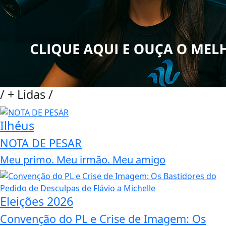
/
+ Lidas
/
Ilhéus
NOTA DE PESAR
Meu primo. Meu irmão. Meu amigo
Eleições 2026
Convenção do PL e Crise de Imagem: Os