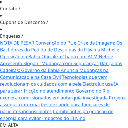
Contato
/
Cupons de Desconto
/
Enquetes
/
NOTA DE PESAR
Convenção do PL e Crise de Imagem: Os
Bastidores do Pedido de Desculpas de Flávio a Michelle
Oposição na Bahia Oficializa Chapa com ACM Neto e
Apresenta Slogan "Mudança com Segurança"
Dança das
Cadeiras: Governo da Bahia Anuncia Mudanças na
Comunicação e na Casa Civil
Tecnologias que vem
revolucionam os cuidados com a pele
Electrolux usa IA
para zerar fricção no atendimento
Governo do Rio
exonera comissionados em autarquia investigada
Projeto
assegura informações de saúde para familiares de
pacientes inconscientes
Comitê antecipa geração de
energia para evitar impactos do El Niño
EM ALTA