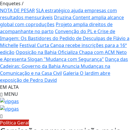
Enquetes
/
NOTA DE PESAR
SLA estratégico ajuda empresas com
resultados mensuráveis
Druzina Content amplia alcance
global com coproduções
Projeto amplia direitos de
acompanhante no parto
Convenção do PL e Crise de
Imagem: Os Bastidores do Pedido de Desculpas de Flávio a
Michelle
Festival Curta Canoa recebe inscrições para a 16ª
edição
Oposição na Bahia Oficializa Chapa com ACM Neto
e Apresenta Slogan "Mudança com Segurança"
Dança das
Cadeiras: Governo da Bahia Anuncia Mudanças na
Comunicação e na Casa Civil
Galeria O Jardim abre
exposição de Pedro David
EM ALTA
MENU
Política Geral