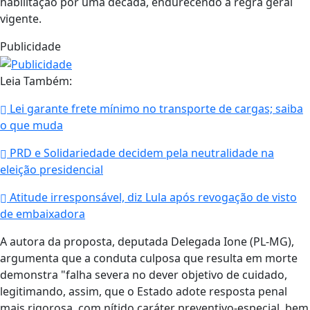
habilitação por uma década, endurecendo a regra geral
vigente.
Publicidade
Leia Também:
Lei garante frete mínimo no transporte de cargas; saiba
o que muda
PRD e Solidariedade decidem pela neutralidade na
eleição presidencial
Atitude irresponsável, diz Lula após revogação de visto
de embaixadora
A autora da proposta, deputada Delegada Ione (PL-MG),
argumenta que a conduta culposa que resulta em morte
demonstra "falha severa no dever objetivo de cuidado,
legitimando, assim, que o Estado adote resposta penal
mais rigorosa, com nítido caráter preventivo-especial, bem