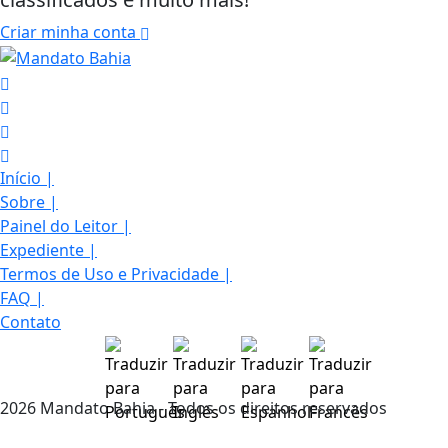
Criar minha conta
Início
|
Sobre
|
Painel do Leitor
|
Expediente
|
Termos de Uso e Privacidade
|
FAQ
|
Contato
Termos de Uso e Privacidade
Esse site utiliza cookies para melhorar sua
2026 Mandato Bahia - Todos os direitos reservados
experiência de navegação. Ao continuar o acesso,
entendemos que você concorda com nossos Termos