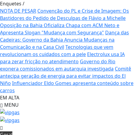
Enquetes
/
NOTA DE PESAR
Convenção do PL e Crise de Imagem: Os
Bastidores do Pedido de Desculpas de Flávio a Michelle
Oposição na Bahia Oficializa Chapa com ACM Neto e
Apresenta Slogan "Mudança com Segurança"
Dança das
Cadeiras: Governo da Bahia Anuncia Mudanças na
Comunicação e na Casa Civil
Tecnologias que vem
revolucionam os cuidados com a pele
Electrolux usa IA
para zerar fricção no atendimento
Governo do Rio
exonera comissionados em autarquia investigada
Comitê
antecipa geração de energia para evitar impactos do El
Niño
Influenciador Eldo Gomes apresenta conteúdo sobre
carros
EM ALTA
MENU
Geral