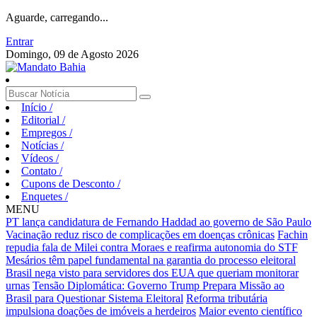
Aguarde, carregando...
Entrar
Domingo, 09 de Agosto 2026
Início
/
Editorial
/
Empregos
/
Notícias
/
Vídeos
/
Contato
/
Cupons de Desconto
/
Enquetes
/
MENU
PT lança candidatura de Fernando Haddad ao governo de São Paulo
Vacinação reduz risco de complicações em doenças crônicas
Fachin
repudia fala de Milei contra Moraes e reafirma autonomia do STF
Mesários têm papel fundamental na garantia do processo eleitoral
Brasil nega visto para servidores dos EUA que queriam monitorar
urnas
Tensão Diplomática: Governo Trump Prepara Missão ao
Brasil para Questionar Sistema Eleitoral
Reforma tributária
impulsiona doações de imóveis a herdeiros
Maior evento científico