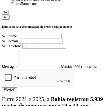
Foto: Shutterstock
A-
A+
Espaço para a comunicação de erros nesta postagem
Seu nome
Seu e-mail
Seu Telefone
Mensagem
Máximo 600 caracteres.
ENVIAR
Entre 2021 e 2025, a
Bahia registrou 5.939
partos de meninas entre 10 e 14 anos
—