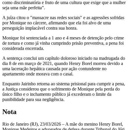
como discriminatória e fruto de uma cultura que exige que a mulher
seja uma mãe perfeita”.
A juíza citou o "massacre nas redes sociais" e as agressões sofridas
por Monique no cárcere, afirmando que ela foi alvo de uma
perseguição implacável contra sua honra.
Monique foi sentenciada a 1 ano e 4 meses de detenção pelo crime
de tortura e como já vinha cumprindo prisão preventiva, a pena foi
considerada encerrada.
A sentença conclui um capítulo doloroso iniciado na madrugada do
dia 8 de em março de 2021, quando Henry Borel morreu devido a
uma laceração hepática causada por ação contundente no
apartamento onde morava com o casal.
Enquanto Jairinho retorna ao sistema prisional para cumprir a pena,
a Justiça considerou que o sofrimento de Monique pela perda do
único filho e o inchamento público já excederam o limite da
punibilidade para sua negligência.
Nota
Rio de Janeiro (RJ), 23/03/2026 – A mãe do menino Henry Borel,
Monique Medeiros e advogados de defesa durante Tribunal do Júri,