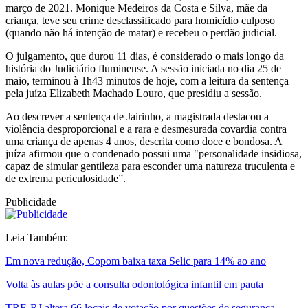
março de 2021. Monique Medeiros da Costa e Silva, mãe da
criança, teve seu crime desclassificado para homicídio culposo
(quando não há intenção de matar) e recebeu o perdão judicial.
O julgamento, que durou 11 dias, é considerado o mais longo da
história do Judiciário fluminense. A sessão iniciada no dia 25 de
maio, terminou à 1h43 minutos de hoje, com a leitura da sentença
pela juíza Elizabeth Machado Louro, que presidiu a sessão.
Ao descrever a sentença de Jairinho, a magistrada destacou a
violência desproporcional e a rara e desmesurada covardia contra
uma criança de apenas 4 anos, descrita como doce e bondosa. A
juíza afirmou que o condenado possui uma "personalidade insidiosa,
capaz de simular gentileza para esconder uma natureza truculenta e
de extrema periculosidade”.
Publicidade
Leia Também:
Em nova redução, Copom baixa taxa Selic para 14% ao ano
Volta às aulas põe a consulta odontológica infantil em pauta
TRE-RJ altera 66 locais de votação por questões de segurança