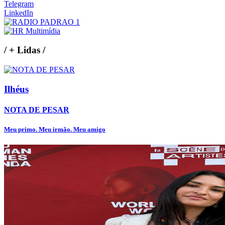
Telegram
LinkedIn
/
+ Lidas
/
Ilhéus
NOTA DE PESAR
Meu primo. Meu irmão. Meu amigo