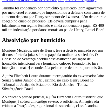
Jairinho foi condenado por homicídio qualificado (com agravantes
por meio cruel e recurso que impossibilitou a defesa e com causa de
aumento de pena por Henry ser menor de 14 anos), além de tortura e
coação no curso do processo. Ele deverá cumprir a pena
inicialmente em regime fechado e ainda condenado a pagar R$ 400
mil em indenização por danos morais ao pai de Henry, Leniel Borel.
Absolvição por homicídio
Monique Medeiros, mãe de Henry, teve a decisão marcada por um
discurso forte da juíza sobre o papel da mulher na sociedade. O
Conselho de Sentença decidiu desclassificar a acusação de
homicídio intencional para homicídio culposo [quando não há a
intenção de matar] e condená-la pelo crime de tortura por omissão.
A juíza Elizabeth Louro durante interrogatório do ex-vereador Jairo
Souza Santos Junior, o Dr. Jairinho, no caso Henry Borel no
Tribunal de Justiça do Estado do Rio de Janeiro - Tomaz
Silva/Agência Brasil
Ao aplicar o perdão judicial, a juíza Elizabeth Louro justificou que
Monique já sofreu um castigo severo, o suficiente. A magistrada
criticou a “reação desproporcional da sociedade, classificando-a