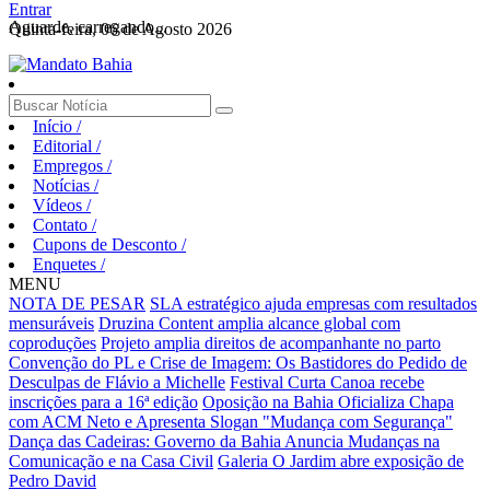
Entrar
Aguarde, carregando...
Quinta-feira, 06 de Agosto 2026
Início
/
Editorial
/
Empregos
/
Notícias
/
Vídeos
/
Contato
/
Cupons de Desconto
/
Enquetes
/
MENU
NOTA DE PESAR
SLA estratégico ajuda empresas com resultados
mensuráveis
Druzina Content amplia alcance global com
coproduções
Projeto amplia direitos de acompanhante no parto
Convenção do PL e Crise de Imagem: Os Bastidores do Pedido de
Desculpas de Flávio a Michelle
Festival Curta Canoa recebe
inscrições para a 16ª edição
Oposição na Bahia Oficializa Chapa
com ACM Neto e Apresenta Slogan "Mudança com Segurança"
Dança das Cadeiras: Governo da Bahia Anuncia Mudanças na
Comunicação e na Casa Civil
Galeria O Jardim abre exposição de
Pedro David