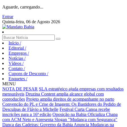
Aguarde, carregando...
Entrar
Quinta-feira, 06 de Agosto 2026
Início
/
Editorial
/
Empregos
/
Notícias
/
Vídeos
/
Contato
/
Cupons de Desconto
/
Enquetes
/
MENU
NOTA DE PESAR
SLA estratégico ajuda empresas com resultados
mensuráveis
Druzina Content amplia alcance global com
coproduções
Projeto amplia direitos de acompanhante no parto
Convenção do PL e Crise de Imagem: Os Bastidores do Pedido de
Desculpas de Flávio a Michelle
Festival Curta Canoa recebe
inscrições para a 16ª edição
Oposição na Bahia Oficializa Chapa
com ACM Neto e Apresenta Slogan "Mudança com Segurança"
Dança das Cadeiras: Governo da Bahia Anuncia Mudanças na