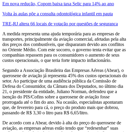
Em nova redução, Copom baixa taxa Selic para 14% ao ano
Volta às aulas põe a consulta odontológica infantil em pauta
TRE-RJ altera 66 locais de votação por questões de segurança
A medida representa uma ajuda temporária para as empresas de
transportes, principalmente da aviação comercial, afetadas pela alta
dos preços dos combustíveis, que dispararam devido aos conflitos
no Oriente Médio. Com este socorro, o governo tenta evitar que as
companhias repassem para os consumidores o aumento de seus
custos operacionais, o que teria forte impacto inflacionário.
Segundo a Associação Brasileira das Empresas Aéreas (Abear), o
querosene de aviação já representa 45% dos custos operacionais do
setor. Ao participar de uma audiência pública da Comissão de
Defesa do Consumidor, da Câmara dos Deputados, no último dia
21, o presidente da entidade, Juliano Norman, defendeu que a
isenção do PIS/Cofins sobre a querosene de aviação fosse
prorrogada até o fim do ano. Na ocasião, especialistas apontaram
que, de fevereiro para cá, o preço do produto mais que dobrou,
passando de R$ 3,30 o litro para R$ 6,65/litro.
De acordo com a Abear, devido à alta do preço do querosene de
aviação, as empresas aéreas estão tendo que “redesenhar” suas