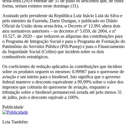
sexta-feira (29) e estende até 31 de julho os descontos que, de outra
forma, seriam extintos neste domingo (31).
Assinado pelo presidente da República Luiz Inácio Lula da Silva e
pelo ministro da Fazenda, Dario Durigan, e publicado no Diário
Oficial da União desta sexta-feira, o Decreto nº 12.991 altera dois
atos normativos anteriores – os decretos nº 5.059, de 2004, e nº
10.527, de 2020 – que reduzem as alíquotas das contribuições para
o Programa de Integração Social e para o Programa de Formação do
Patrimônio do Servidor Público (PIS/Pasep) e para o Financiamento
da Seguridade Social (Cofins) que incidem sobre os dois
combustíveis estratégicos.
Os coeficientes de redução aplicados às contribuições que incidem
sobre os produtos seguem os mesmos: 0,99987 para o querosene de
aviação e um inteiro para o biodiesel. Isto significa que o governo
federal manteve o desconto equivalente a 99,99% sobre o valor dos
impostos que cobraria do querosene de aviação, enquanto a
tributação sobre o biodiesel permanecerá zerada até pelo menos 31
de julho, pois o desconto equivale a 100%.
Publicidade
Leia Também: