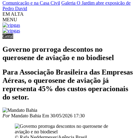
Comunicação e na Casa Civil
Galeria O Jardim abre exposição de
Pedro David
EM ALTA
MENU
Geral
Governo prorroga descontos no
querosene de aviação e no biodiesel
Para Associação Brasileira das Empresas
Aéreas, o querosene de aviação já
representa 45% dos custos operacionais
do setor.
Por
Mandato Bahia
Em
30/05/2026 17:30
© Rafa Neddermeyer/Agência Brasil