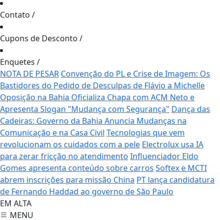
Contato
/
Cupons de Desconto
/
Enquetes
/
NOTA DE PESAR
Convenção do PL e Crise de Imagem: Os
Bastidores do Pedido de Desculpas de Flávio a Michelle
Oposição na Bahia Oficializa Chapa com ACM Neto e
Apresenta Slogan "Mudança com Segurança"
Dança das
Cadeiras: Governo da Bahia Anuncia Mudanças na
Comunicação e na Casa Civil
Tecnologias que vem
revolucionam os cuidados com a pele
Electrolux usa IA
para zerar fricção no atendimento
Influenciador Eldo
Gomes apresenta conteúdo sobre carros
Softex e MCTI
abrem inscrições para missão China
PT lança candidatura
de Fernando Haddad ao governo de São Paulo
EM ALTA
MENU