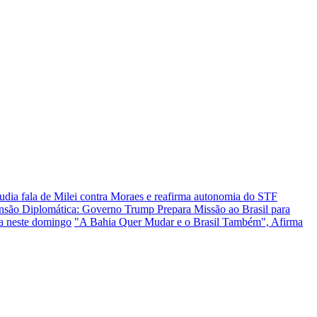
udia fala de Milei contra Moraes e reafirma autonomia do STF
nsão Diplomática: Governo Trump Prepara Missão ao Brasil para
ça neste domingo
"A Bahia Quer Mudar e o Brasil Também", Afirma