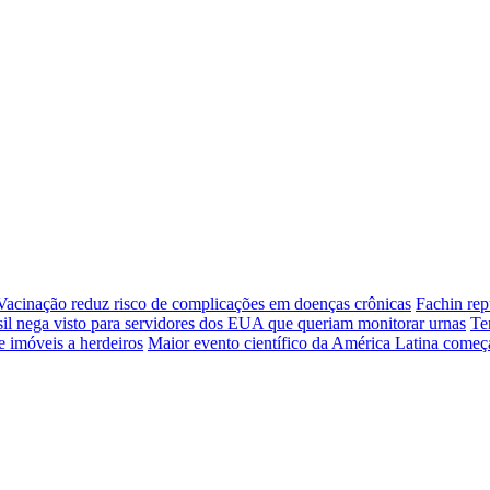
Vacinação reduz risco de complicações em doenças crônicas
Fachin rep
sil nega visto para servidores dos EUA que queriam monitorar urnas
Te
e imóveis a herdeiros
Maior evento científico da América Latina come