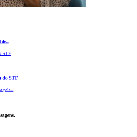
de...
ia do STF
 pelo...
sagens.