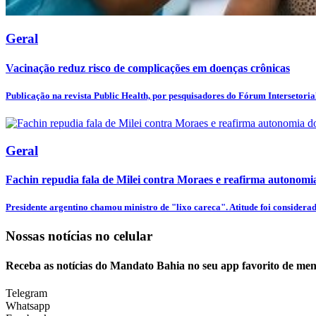
Geral
Vacinação reduz risco de complicações em doenças crônicas
Publicação na revista Public Health, por pesquisadores do Fórum Intersetorial 
Geral
Fachin repudia fala de Milei contra Moraes e reafirma autonom
Presidente argentino chamou ministro de "lixo careca". Atitude foi considerada
Nossas notícias
no celular
Receba as notícias do Mandato Bahia no seu app favorito de men
Telegram
Whatsapp