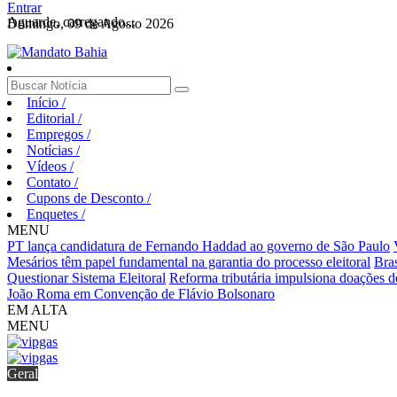
Entrar
Aguarde, carregando...
Domingo, 09 de Agosto 2026
Início
/
Editorial
/
Empregos
/
Notícias
/
Vídeos
/
Contato
/
Cupons de Desconto
/
Enquetes
/
MENU
PT lança candidatura de Fernando Haddad ao governo de São Paulo
Mesários têm papel fundamental na garantia do processo eleitoral
Bra
Questionar Sistema Eleitoral
Reforma tributária impulsiona doações d
João Roma em Convenção de Flávio Bolsonaro
EM ALTA
MENU
Geral