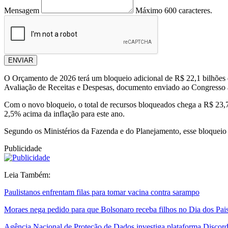
Mensagem
Máximo 600 caracteres.
ENVIAR
O Orçamento de 2026 terá um bloqueio adicional de R$ 22,1 bilhões d
Avaliação de Receitas e Despesas, documento enviado ao Congresso 
Com o novo bloqueio, o total de recursos bloqueados chega a R$ 23,7 
2,5% acima da inflação para este ano.
Segundo os Ministérios da Fazenda e do Planejamento, esse bloqueio f
Publicidade
Leia Também:
Paulistanos enfrentam filas para tomar vacina contra sarampo
Moraes nega pedido para que Bolsonaro receba filhos no Dia dos Pai
Agência Nacional de Proteção de Dados investiga plataforma Discor