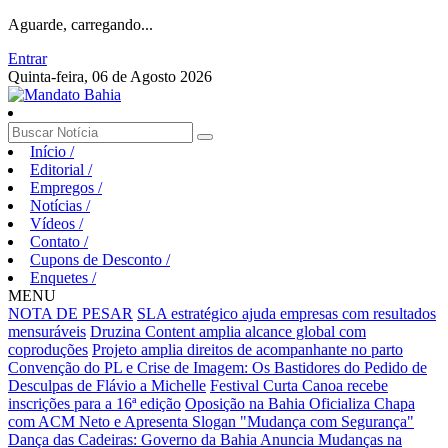
Aguarde, carregando...
Entrar
Quinta-feira, 06 de Agosto 2026
Início
/
Editorial
/
Empregos
/
Notícias
/
Vídeos
/
Contato
/
Cupons de Desconto
/
Enquetes
/
MENU
NOTA DE PESAR
SLA estratégico ajuda empresas com resultados
mensuráveis
Druzina Content amplia alcance global com
coproduções
Projeto amplia direitos de acompanhante no parto
Convenção do PL e Crise de Imagem: Os Bastidores do Pedido de
Desculpas de Flávio a Michelle
Festival Curta Canoa recebe
inscrições para a 16ª edição
Oposição na Bahia Oficializa Chapa
com ACM Neto e Apresenta Slogan "Mudança com Segurança"
Dança das Cadeiras: Governo da Bahia Anuncia Mudanças na