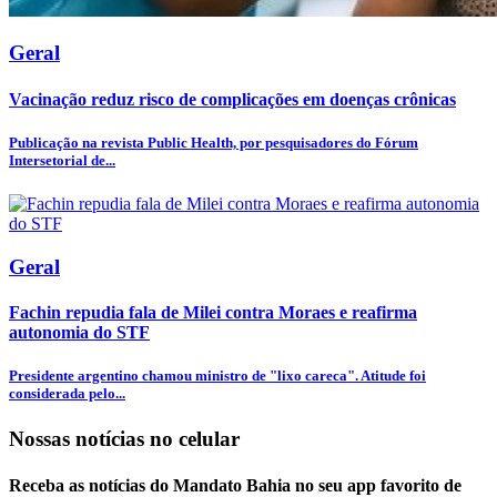
Geral
Vacinação reduz risco de complicações em doenças crônicas
Publicação na revista Public Health, por pesquisadores do Fórum
Intersetorial de...
Geral
Fachin repudia fala de Milei contra Moraes e reafirma
autonomia do STF
Presidente argentino chamou ministro de "lixo careca". Atitude foi
considerada pelo...
Nossas notícias
no celular
Receba as notícias do Mandato Bahia no seu app favorito de