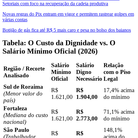
Setoriais com foco na recuperação da cadeia produtiva
Novas regras do Pix entram em vigor e permitem rastrear golpes em
várias contas
Botijão de gás fica até R$ 5 mais caro e pesa no bolso dos baianos
Tabela: O Custo da Dignidade vs. O
Salário Mínimo Oficial (2026)
Salário
Salário
Relação
Região / Recorte
Mínimo
Digno
com o Piso
Analisado
Oficial
Necessário
Legal
Sul de Roraima
R$
R$
17,4% acima
(Menor valor do
1.621,00
1.904,00
do mínimo
país)
Fortaleza
R$
R$
71,1% acima
(Mediana do custo
1.621,00
2.773,00
do mínimo
nacional)
São Paulo
148,1%
R$
R$
(Trabalhador
acima do