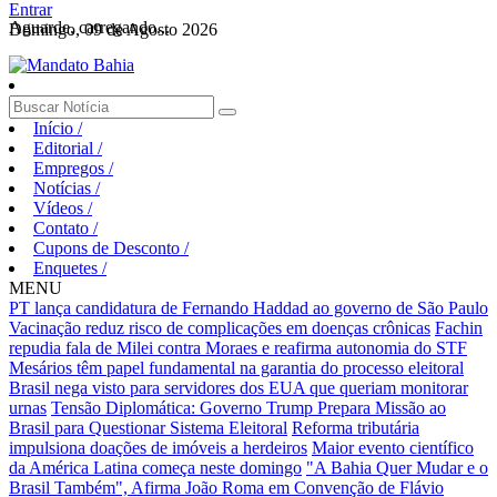
Entrar
Aguarde, carregando...
Domingo, 09 de Agosto 2026
Início
/
Editorial
/
Empregos
/
Notícias
/
Vídeos
/
Contato
/
Cupons de Desconto
/
Enquetes
/
MENU
PT lança candidatura de Fernando Haddad ao governo de São Paulo
Vacinação reduz risco de complicações em doenças crônicas
Fachin
repudia fala de Milei contra Moraes e reafirma autonomia do STF
Mesários têm papel fundamental na garantia do processo eleitoral
Brasil nega visto para servidores dos EUA que queriam monitorar
urnas
Tensão Diplomática: Governo Trump Prepara Missão ao
Brasil para Questionar Sistema Eleitoral
Reforma tributária
impulsiona doações de imóveis a herdeiros
Maior evento científico
da América Latina começa neste domingo
"A Bahia Quer Mudar e o
Brasil Também", Afirma João Roma em Convenção de Flávio