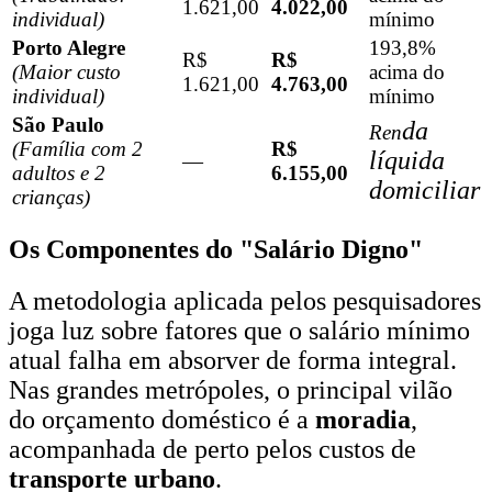
1.621,00
4.022,00
individual)
mínimo
Porto Alegre
193,8%
R$
R$
(Maior custo
acima do
1.621,00
4.763,00
individual)
mínimo
São Paulo
da
Ren
(Família com 2
R$
líquida
—
adultos e 2
6.155,00
domiciliar
crianças)
Os Componentes do "Salário Digno"
A metodologia aplicada pelos pesquisadores
joga luz sobre fatores que o salário mínimo
atual falha em absorver de forma integral.
Nas grandes metrópoles, o principal vilão
do orçamento doméstico é a
moradia
,
acompanhada de perto pelos custos de
transporte urbano
.