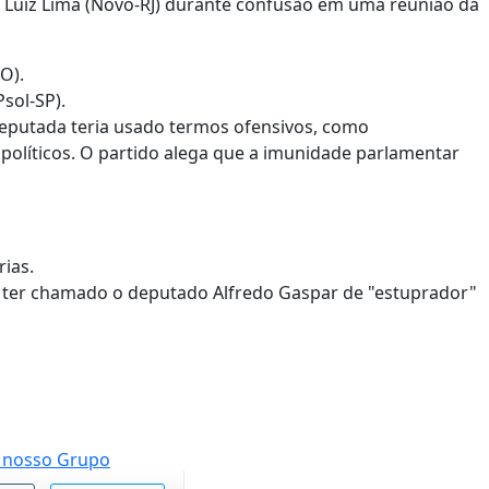
o Luiz Lima (Novo-RJ) durante confusão em uma reunião da
O).
Psol-SP).
deputada teria usado termos ofensivos, como
s políticos. O partido alega que a imunidade parlamentar
ias.
r ter chamado o deputado Alfredo Gaspar de "estuprador"