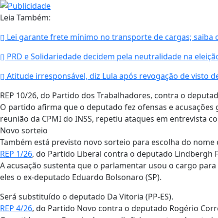
Leia Também:
Lei garante frete mínimo no transporte de cargas; saiba
PRD e Solidariedade decidem pela neutralidade na eleição
Atitude irresponsável, diz Lula após revogação de visto 
REP 10/26, do Partido dos Trabalhadores, contra o deputad
O partido afirma que o deputado fez ofensas e acusações g
reunião da CPMI do INSS, repetiu ataques em entrevista cole
Novo sorteio
Também está previsto novo sorteio para escolha do nome d
REP 1/26
, do Partido Liberal contra o deputado Lindbergh Fa
A acusação sustenta que o parlamentar usou o cargo para 
eles o ex-deputado Eduardo Bolsonaro (SP).
Será substituído o deputado Da Vitoria (PP-ES).
REP 4/26
, do Partido Novo contra o deputado Rogério Corr