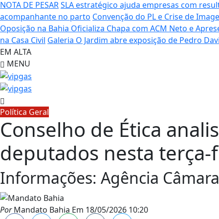
NOTA DE PESAR
SLA estratégico ajuda empresas com resu
acompanhante no parto
Convenção do PL e Crise de Image
Oposição na Bahia Oficializa Chapa com ACM Neto e Apre
na Casa Civil
Galeria O Jardim abre exposição de Pedro Dav
EM ALTA
MENU
Política Geral
Conselho de Ética anali
deputados nesta terça-f
Informações: Agência Câmara 
Por
Mandato Bahia
Em
18/05/2026 10:20