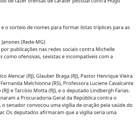
do de fazer ofensas de caráter pessoal contra Hugo
 o sorteio de nomes para formar listas tríplices para as
ré Janones (Rede-MG)
por publicações nas redes sociais contra Michelle
s como ofensivas, sexistas e incompatíveis com a
co Alencar (RJ), Glauber Braga (RJ), Pastor Henrique Vieira
SP), Fernanda Melchionna (RS), Professora Luciene Cavalcante
 (RJ) e Tarcísio Motta (RJ), e o deputado Lindbergh Farias.
naram a Procuradoria-Geral da República contra o
, o senador convocou uma vigília de oração pela saúde do
iar. Os deputados afirmaram que a vigília seria uma