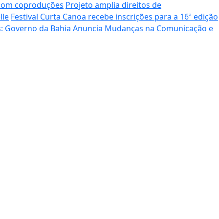
 com coproduções
Projeto amplia direitos de
lle
Festival Curta Canoa recebe inscrições para a 16ª edição
s: Governo da Bahia Anuncia Mudanças na Comunicação e