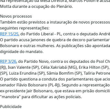
Na representação da Mesa Diretora, Marcos Pollon é acusa
Motta durante a ocupação do Plenário.
Novos processos
Também estão previstos a instauração de novos processos e
seguintes representações:
REP 15/25
, do Partido Liberal - PL, contra o deputado And
O partido acusa Janones de quebra de decoro parlamentar 
Bolsonaro e outras mulheres. As publicações são apontada
dignidade do mandato.
REP 3/26
, do Partido Novo, contra os deputados do Psol Chi
(RJ), Ivan Valente (SP), Célia Xakriabá (MG), Erika Hilton (
(SP), Luiza Erundina (SP), Sâmia Bomfim (SP), Talíria Petrone
O partido questiona a conduta dos parlamentares que acio
senador Flávio Bolsonaro (PL-RJ). Segundo a representação
ex-presidente Jair Bolsonaro, que estava em prisão domicil
"manobra" para dificultar as ações policiais.
Publicidade