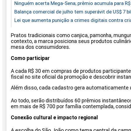
Ninguém acerta Mega-Sena; prêmio acumula para R$
Balança comercial de julho tem superávit de US$ 7 b
Lei que aumenta punição a crimes digitais contra cr
Pratos tradicionais como canjica, pamonha, mungun
contexto, a marca posiciona seus produtos culinár
mesa dos consumidores.
Como participar
A cada R$ 30 em compras de produtos participante
fiscal no site oficial da promoção e descobrir in
Além disso, cada cadastro gera automaticamente um
Ao todo, serão distribuídos 60 prêmios instantâne
em mais de R$ 700 por família contemplada, consi
Conexão cultural e impacto regional
A escolha do São João como tema central da campan