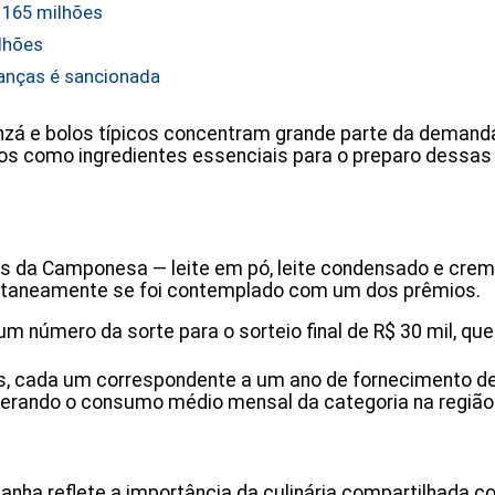
 165 milhões
ilhões
ianças é sancionada
zá e bolos típicos concentram grande parte da demanda 
ios como ingredientes essenciais para o preparo dessa
s da Camponesa — leite em pó, leite condensado e crem
stantaneamente se foi contemplado com um dos prêmios.
 número da sorte para o sorteio final de R$ 30 mil, qu
os, cada um correspondente a um ano de fornecimento d
derando o consumo médio mensal da categoria na região
ha reflete a importância da culinária compartilhada co