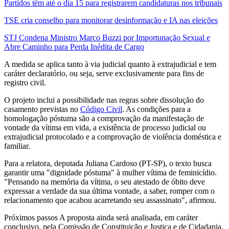
Partidos têm até o dia 15 para registrarem candidaturas nos tribunais
TSE cria conselho para monitorar desinformação e IA nas eleições
STJ Condena Ministro Marco Buzzi por Importunação Sexual e
Abre Caminho para Perda Inédita de Cargo
A medida se aplica tanto à via judicial quanto à extrajudicial e tem
caráter declaratório, ou seja, serve exclusivamente para fins de
registro civil.
O projeto inclui a possibilidade nas regras sobre dissolução do
casamento previstas no
Código Civil
. As condições para a
homologação póstuma são a comprovação da manifestação de
vontade da vítima em vida, a existência de processo judicial ou
extrajudicial protocolado e a comprovação de violência doméstica e
familiar.
Para a relatora, deputada Juliana Cardoso (PT-SP), o texto busca
garantir uma "dignidade póstuma" à mulher vítima de feminicídio.
"Pensando na memória da vítima, o seu atestado de óbito deve
expressar a verdade da sua última vontade, a saber, romper com o
relacionamento que acabou acarretando seu assassinato", afirmou.
Próximos passos A proposta ainda será analisada, em caráter
conclusivo, pela Comissão de Constituição e Justiça e de Cidadania.