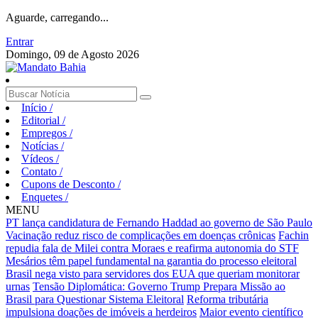
Aguarde, carregando...
Entrar
Domingo, 09 de Agosto 2026
Início
/
Editorial
/
Empregos
/
Notícias
/
Vídeos
/
Contato
/
Cupons de Desconto
/
Enquetes
/
MENU
PT lança candidatura de Fernando Haddad ao governo de São Paulo
Vacinação reduz risco de complicações em doenças crônicas
Fachin
repudia fala de Milei contra Moraes e reafirma autonomia do STF
Mesários têm papel fundamental na garantia do processo eleitoral
Brasil nega visto para servidores dos EUA que queriam monitorar
urnas
Tensão Diplomática: Governo Trump Prepara Missão ao
Brasil para Questionar Sistema Eleitoral
Reforma tributária
impulsiona doações de imóveis a herdeiros
Maior evento científico