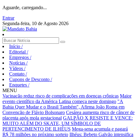
Aguarde, carregando...
Entrar
Segunda-feira, 10 de Agosto 2026
Início
/
Editorial
/
Empregos
/
Notícias
/
Vídeos
/
Contato
/
Cupons de Desconto
/
Enquetes
/
MENU
Vacinação reduz risco de complicações em doenças crônicas
Maior
evento científico da América Latina começa neste domingo
"A
Bahia Quer Mudar e o Brasil Também", Afirma João Roma em
Convenção de Flávio Bolsonaro
Cesárea aumenta risco de câncer de
placenta após mola gestacional
GALPÃO X RESISTE E VENCE:
MUITO ALÉM DO SKATE, UM SÍMBOLO DE
PERTENCIMENTO DE ILHÉUS
Mega-sena acumula e pagará
R$ 78 milhões no próximo sorteio
Ilhéus: Bebeto Galvão intensifica