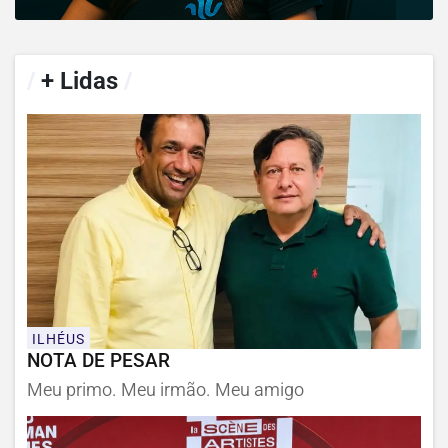
/
+ Lidas
/
ILHÉUS
NOTA DE PESAR
Meu primo. Meu irmão. Meu amigo