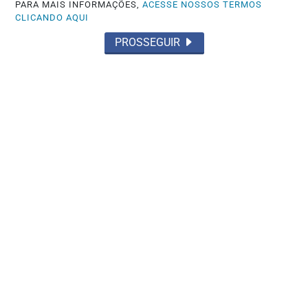
PARA MAIS INFORMAÇÕES,
ACESSE NOSSOS TERMOS
CLICANDO AQUI
PROSSEGUIR
GERAL
DJ Next Health reúne lideranças de
tecnologia e saúde
Saiba Mais