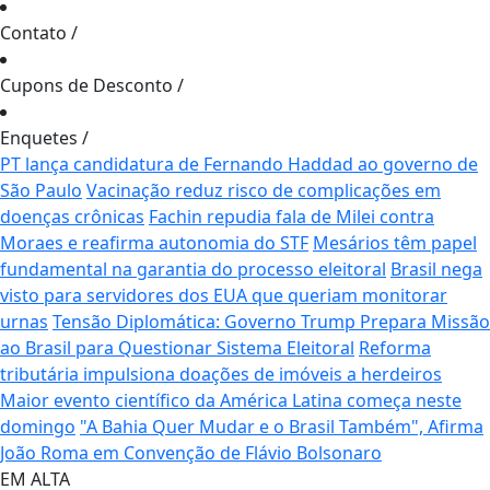
Contato
/
Cupons de Desconto
/
Enquetes
/
PT lança candidatura de Fernando Haddad ao governo de
São Paulo
Vacinação reduz risco de complicações em
doenças crônicas
Fachin repudia fala de Milei contra
Moraes e reafirma autonomia do STF
Mesários têm papel
fundamental na garantia do processo eleitoral
Brasil nega
visto para servidores dos EUA que queriam monitorar
urnas
Tensão Diplomática: Governo Trump Prepara Missão
ao Brasil para Questionar Sistema Eleitoral
Reforma
tributária impulsiona doações de imóveis a herdeiros
Maior evento científico da América Latina começa neste
domingo
"A Bahia Quer Mudar e o Brasil Também", Afirma
João Roma em Convenção de Flávio Bolsonaro
EM ALTA