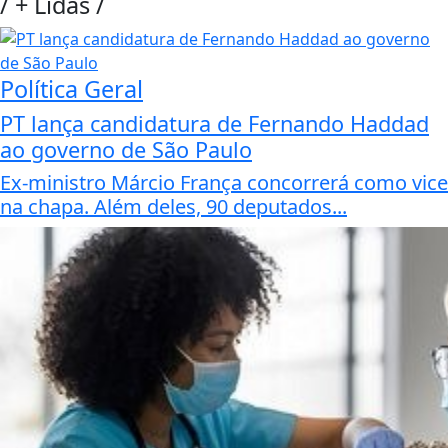
/
+ Lidas
/
Política Geral
PT lança candidatura de Fernando Haddad
ao governo de São Paulo
Ex-ministro Márcio França concorrerá como vice
na chapa. Além deles, 90 deputados...