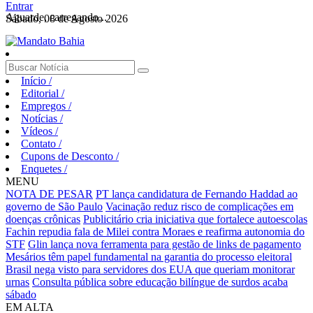
Entrar
Aguarde, carregando...
Sábado, 08 de Agosto 2026
Início
/
Editorial
/
Empregos
/
Notícias
/
Vídeos
/
Contato
/
Cupons de Desconto
/
Enquetes
/
MENU
NOTA DE PESAR
PT lança candidatura de Fernando Haddad ao
governo de São Paulo
Vacinação reduz risco de complicações em
doenças crônicas
Publicitário cria iniciativa que fortalece autoescolas
Fachin repudia fala de Milei contra Moraes e reafirma autonomia do
STF
Glin lança nova ferramenta para gestão de links de pagamento
Mesários têm papel fundamental na garantia do processo eleitoral
Brasil nega visto para servidores dos EUA que queriam monitorar
urnas
Consulta pública sobre educação bilíngue de surdos acaba
sábado
EM ALTA