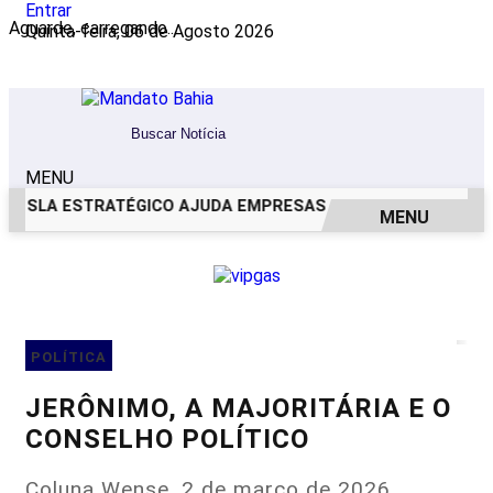
Entrar
Aguarde, carregando...
Quinta-feira, 06 de Agosto 2026
MENU
SLA ESTRATÉGICO AJUDA EMPRESAS COM RESULTADOS ME
MENU
EM ALTA
POLÍTICA
JERÔNIMO, A MAJORITÁRIA E O
CONSELHO POLÍTICO
Coluna Wense, 2 de março de 2026