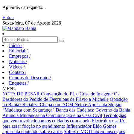
Aguarde, carregando...
Entrar
Sexta-feira, 07 de Agosto 2026
Início
/
Editorial
/
Empregos
/
Notícias
/
Vídeos
/
Contato
/
Cupons de Desconto
/
Enquetes
/
MENU
NOTA DE PESAR
Convenção do PL e Crise de Imagem: Os
Bastidores do Pedido de Desculpas de Flávio a Michelle
Oposição
na Bahia Oficializa Chapa com ACM Neto e Apresenta Slogan
"Mudança com Segurança"
Dança das Cadeiras: Governo da Bahia
Anuncia Mudanças na Comunicação e na Casa Civil
Tecnologias
que vem revolucionam os cuidados com a pele
Electrolux usa IA
para zerar fricção no atendimento
Influenciador Eldo Gomes
apresenta conteúdo sobre carros
Softex e MCTI abrem inscrições