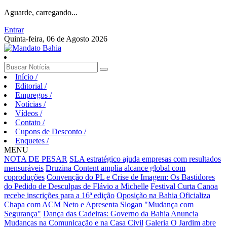
Aguarde, carregando...
Entrar
Quinta-feira, 06 de Agosto 2026
Início
/
Editorial
/
Empregos
/
Notícias
/
Vídeos
/
Contato
/
Cupons de Desconto
/
Enquetes
/
MENU
NOTA DE PESAR
SLA estratégico ajuda empresas com resultados
mensuráveis
Druzina Content amplia alcance global com
coproduções
Convenção do PL e Crise de Imagem: Os Bastidores
do Pedido de Desculpas de Flávio a Michelle
Festival Curta Canoa
recebe inscrições para a 16ª edição
Oposição na Bahia Oficializa
Chapa com ACM Neto e Apresenta Slogan "Mudança com
Segurança"
Dança das Cadeiras: Governo da Bahia Anuncia
Mudanças na Comunicação e na Casa Civil
Galeria O Jardim abre