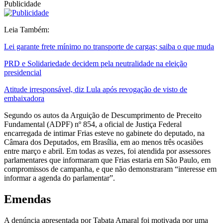
Publicidade
Leia Também:
Lei garante frete mínimo no transporte de cargas; saiba o que muda
PRD e Solidariedade decidem pela neutralidade na eleição
presidencial
Atitude irresponsável, diz Lula após revogação de visto de
embaixadora
Segundo os autos da Arguição de Descumprimento de Preceito
Fundamental (ADPF) nº 854, a oficial de Justiça Federal
encarregada de intimar Frias esteve no gabinete do deputado, na
Câmara dos Deputados, em Brasília, em ao menos três ocasiões
entre março e abril. Em todas as vezes, foi atendida por assessores
parlamentares que informaram que Frias estaria em São Paulo, em
compromissos de campanha, e que não demonstraram “interesse em
informar a agenda do parlamentar”.
Emendas
A denúncia apresentada por Tabata Amaral foi motivada por uma