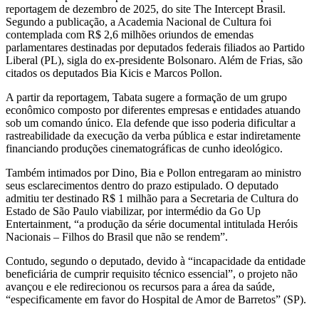
reportagem de dezembro de 2025, do site The Intercept Brasil.
Segundo a publicação, a Academia Nacional de Cultura foi
contemplada com R$ 2,6 milhões oriundos de emendas
parlamentares destinadas por deputados federais filiados ao Partido
Liberal (PL), sigla do ex-presidente Bolsonaro. Além de Frias, são
citados os deputados Bia Kicis e Marcos Pollon.
A partir da reportagem, Tabata sugere a formação de um grupo
econômico composto por diferentes empresas e entidades atuando
sob um comando único. Ela defende que isso poderia dificultar a
rastreabilidade da execução da verba pública e estar indiretamente
financiando produções cinematográficas de cunho ideológico.
Também intimados por Dino, Bia e Pollon entregaram ao ministro
seus esclarecimentos dentro do prazo estipulado. O deputado
admitiu ter destinado R$ 1 milhão para a Secretaria de Cultura do
Estado de São Paulo viabilizar, por intermédio da Go Up
Entertainment, “a produção da série documental intitulada Heróis
Nacionais – Filhos do Brasil que não se rendem”.
Contudo, segundo o deputado, devido à “incapacidade da entidade
beneficiária de cumprir requisito técnico essencial”, o projeto não
avançou e ele redirecionou os recursos para a área da saúde,
“especificamente em favor do Hospital de Amor de Barretos” (SP).