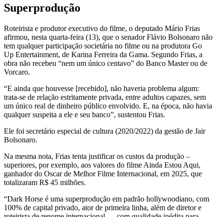
Superprodução
Roteirista e produtor executivo do filme, o deputado Mário Frias
afirmou, nesta quarta-feira (13), que o senador Flávio Bolsonaro não
tem qualquer participação societária no filme ou na produtora Go
Up Entertainment, de Karina Ferreira da Gama. Segundo Frias, a
obra não recebeu “nem um único centavo” do Banco Master ou de
Vorcaro.
“E ainda que houvesse [recebido], não haveria problema algum:
trata-se de relação estritamente privada, entre adultos capazes, sem
um único real de dinheiro público envolvido. E, na época, não havia
qualquer suspeita a ele e seu banco”, sustentou Frias.
Ele foi secretário especial de cultura (2020/2022) da gestão de Jair
Bolsonaro.
Na mesma nota, Frias tenta justificar os custos da produção –
superiores, por exemplo, aos valores do filme Ainda Estou Aqui,
ganhador do Oscar de Melhor Filme Internacional, em 2025, que
totalizaram R$ 45 milhões.
“Dark Horse é uma superprodução em padrão hollywoodiano, com
100% de capital privado, ator de primeira linha, além de diretor e
roteirista de renome internacional — com qualidade inédita para