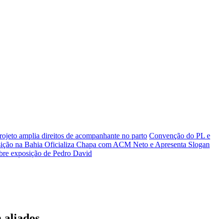
rojeto amplia direitos de acompanhante no parto
Convenção do PL e
ição na Bahia Oficializa Chapa com ACM Neto e Apresenta Slogan
bre exposição de Pedro David
 aliados