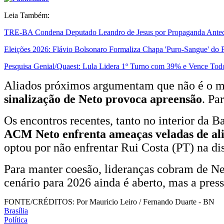
Leia Também:
TRE-BA Condena Deputado Leandro de Jesus por Propaganda Antec
Eleições 2026: Flávio Bolsonaro Formaliza Chapa 'Puro-Sangue' do 
Pesquisa Genial/Quaest: Lula Lidera 1º Turno com 39% e Vence Todo
Aliados próximos argumentam que não é o m
sinalização de Neto provoca apreensão
. Pa
Os encontros recentes, tanto no interior da 
ACM Neto enfrenta ameaças veladas de alia
optou por não enfrentar Rui Costa (PT) na di
Para manter coesão, lideranças cobram de Ne
cenário para 2026 ainda é aberto, mas a pres
FONTE/CRÉDITOS:
Por Mauricio Leiro / Fernando Duarte - BN
Brasília
Política