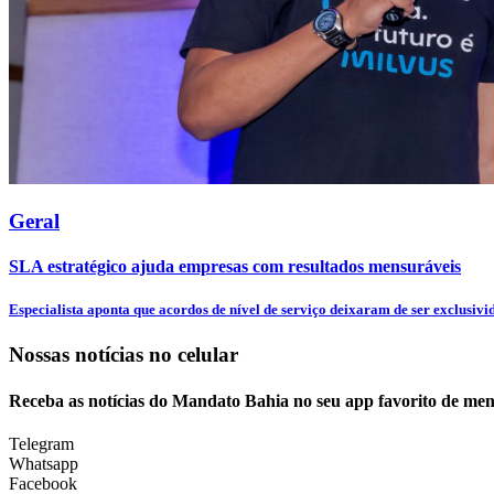
Geral
SLA estratégico ajuda empresas com resultados mensuráveis
Especialista aponta que acordos de nível de serviço deixaram de ser exclusivid
Nossas notícias
no celular
Receba as notícias do Mandato Bahia no seu app favorito de men
Telegram
Whatsapp
Facebook