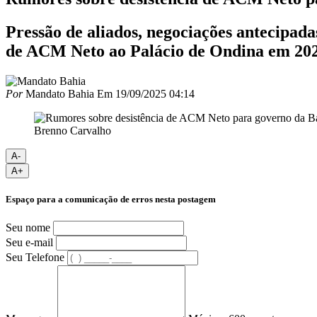
Pressão de aliados, negociações antecipad
de ACM Neto ao Palácio de Ondina em 20
Por
Mandato Bahia
Em
19/09/2025 04:14
Brenno Carvalho
A-
A+
Espaço para a comunicação de erros nesta postagem
Seu nome
Seu e-mail
Seu Telefone