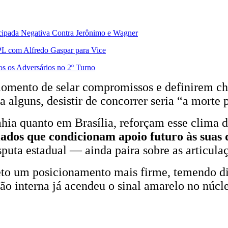
ipada Negativa Contra Jerônimo e Wagner
PL com Alfredo Gaspar para Vice
s os Adversários no 2º Turno
omento de selar compromissos e definirem c
ra alguns, desistir de concorrer seria “a morte 
Bahia quanto em Brasília, reforçam esse clima
dos que condicionam apoio futuro às suas d
sputa estadual — ainda paira sobre as articula
to um posicionamento mais firme, temendo diss
são interna já acendeu o sinal amarelo no núcl