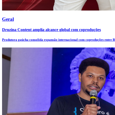
Geral
Druzina Content amplia alcance global com coproduções
Produtora gaúcha consolida expansão internacional com coproduções entre Bra