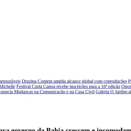
mensuráveis
Druzina Content amplia alcance global com coproduções
P
Michelle
Festival Curta Canoa recebe inscrições para a 16ª edição
Opos
Anuncia Mudanças na Comunicação e na Casa Civil
Galeria O Jardim a
ara governo da Bahia crescem e incomodam