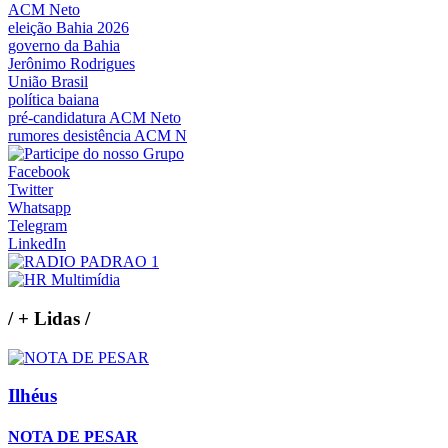
ACM Neto
eleição Bahia 2026
governo da Bahia
Jerônimo Rodrigues
União Brasil
política baiana
pré-candidatura ACM Neto
rumores desistência ACM N
Facebook
Twitter
Whatsapp
Telegram
LinkedIn
/
+ Lidas
/
Ilhéus
NOTA DE PESAR