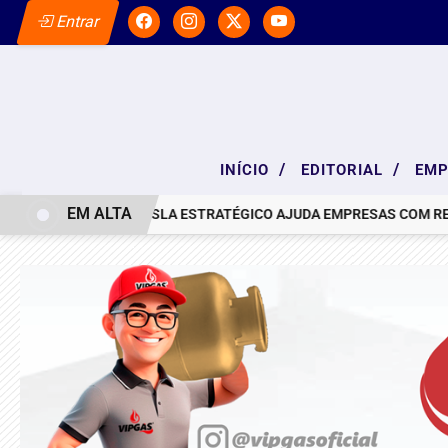
Entrar
/
/
INÍCIO
EDITORIAL
EM
EM ALTA
OTA DE PESAR
SLA ESTRATÉGICO AJUDA EMPRESAS COM RESUL