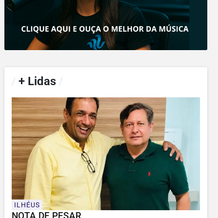
/
+ Lidas
/
ILHÉUS
NOTA DE PESAR