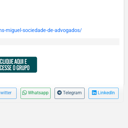
ns-miguel-sociedade-de-advogados/
witter
Whatsapp
Telegram
LinkedIn