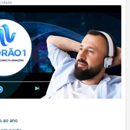
cidade
% ao ano