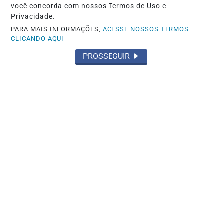
tecnologia e saúde
você concorda com nossos Termos de Uso e
Privacidade.
Saiba Mais
PARA MAIS INFORMAÇÕES,
ACESSE NOSSOS TERMOS
CLICANDO AQUI
PROSSEGUIR
MAIS POSTAGENS
Não possui uma conta?
Você pode ler matérias exclusivas, anunciar
classificados e muito mais!
CRIAR MINHA CONTA