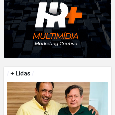
/
+ Lidas
/