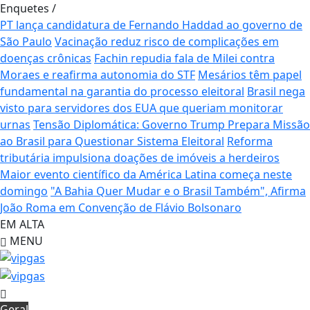
Enquetes
/
PT lança candidatura de Fernando Haddad ao governo de
São Paulo
Vacinação reduz risco de complicações em
doenças crônicas
Fachin repudia fala de Milei contra
Moraes e reafirma autonomia do STF
Mesários têm papel
fundamental na garantia do processo eleitoral
Brasil nega
visto para servidores dos EUA que queriam monitorar
urnas
Tensão Diplomática: Governo Trump Prepara Missão
ao Brasil para Questionar Sistema Eleitoral
Reforma
tributária impulsiona doações de imóveis a herdeiros
Maior evento científico da América Latina começa neste
domingo
"A Bahia Quer Mudar e o Brasil Também", Afirma
João Roma em Convenção de Flávio Bolsonaro
EM ALTA
MENU
Geral