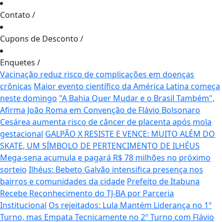
Contato
/
Cupons de Desconto
/
Enquetes
/
Vacinação reduz risco de complicações em doenças
crônicas
Maior evento científico da América Latina começa
neste domingo
"A Bahia Quer Mudar e o Brasil Também",
Afirma João Roma em Convenção de Flávio Bolsonaro
Cesárea aumenta risco de câncer de placenta após mola
gestacional
GALPÃO X RESISTE E VENCE: MUITO ALÉM DO
SKATE, UM SÍMBOLO DE PERTENCIMENTO DE ILHÉUS
Mega-sena acumula e pagará R$ 78 milhões no próximo
sorteio
Ilhéus: Bebeto Galvão intensifica presença nos
bairros e comunidades da cidade
Prefeito de Itabuna
Recebe Reconhecimento do TJ-BA por Parceria
Institucional
Os rejeitados: Lula Mantém Liderança no 1º
Turno, mas Empata Tecnicamente no 2º Turno com Flávio