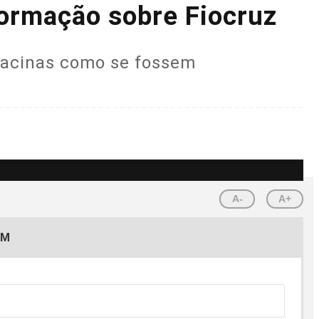
formação sobre Fiocruz
vacinas como se fossem
A-
A+
EM