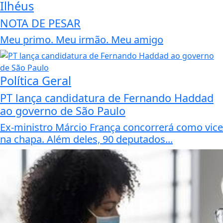
Ilhéus
NOTA DE PESAR
Meu primo. Meu irmão. Meu amigo
Política Geral
PT lança candidatura de Fernando Haddad
ao governo de São Paulo
Ex-ministro Márcio França concorrerá como vice
na chapa. Além deles, 90 deputados...