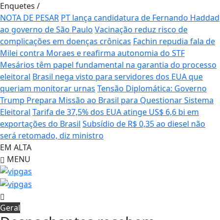
Enquetes
/
NOTA DE PESAR
PT lança candidatura de Fernando Haddad
ao governo de São Paulo
Vacinação reduz risco de
complicações em doenças crônicas
Fachin repudia fala de
Milei contra Moraes e reafirma autonomia do STF
Mesários têm papel fundamental na garantia do processo
eleitoral
Brasil nega visto para servidores dos EUA que
queriam monitorar urnas
Tensão Diplomática: Governo
Trump Prepara Missão ao Brasil para Questionar Sistema
Eleitoral
Tarifa de 37,5% dos EUA atinge US$ 6,6 bi em
exportações do Brasil
Subsídio de R$ 0,35 ao diesel não
será retomado, diz ministro
EM ALTA
MENU
Geral