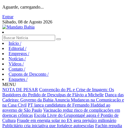
Aguarde, carregando...
Entrar
Sábado, 08 de Agosto 2026
Início
/
Editorial
/
Empregos
/
Notícias
/
Vídeos
/
Contato
/
Cupons de Desconto
/
Enquetes
/
MENU
NOTA DE PESAR
Convenção do PL e Crise de Imagem: Os
Bastidores do Pedido de Desculpas de Flávio a Michelle
Dança das
Cadeiras: Governo da Bahia Anuncia Mudanças na Comunicação e
na Casa Civil
PT lança candidatura de Fernando Haddad ao
governo de São Paulo
Vacinação reduz risco de complicações em
doenças crônicas
Escola Livre do Grupontapé agora é Pontão de
Cultura
Fraude em energia solar no ES gera prejuízo milionário
Publicitário cria iniciativa que fortalece autoescolas
Fachin repudia