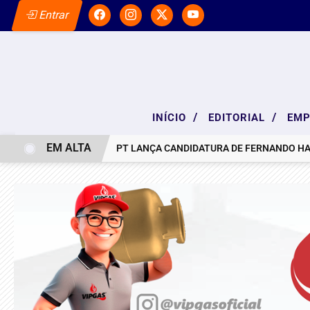
Entrar
/
/
INÍCIO
EDITORIAL
EM
EM ALTA
OTA DE PESAR
PT LANÇA CANDIDATURA DE FERNANDO HADDAD A