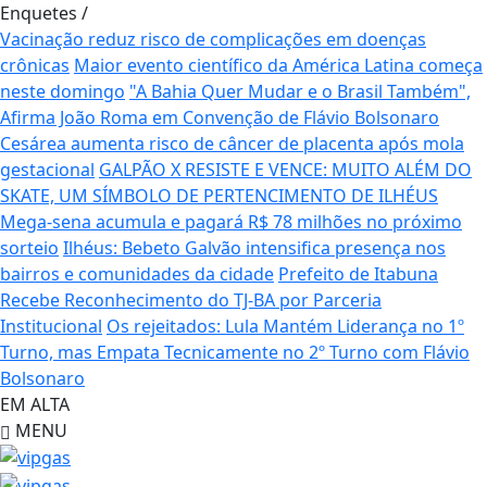
Enquetes
/
Vacinação reduz risco de complicações em doenças
crônicas
Maior evento científico da América Latina começa
neste domingo
"A Bahia Quer Mudar e o Brasil Também",
Afirma João Roma em Convenção de Flávio Bolsonaro
Cesárea aumenta risco de câncer de placenta após mola
gestacional
GALPÃO X RESISTE E VENCE: MUITO ALÉM DO
SKATE, UM SÍMBOLO DE PERTENCIMENTO DE ILHÉUS
Mega-sena acumula e pagará R$ 78 milhões no próximo
sorteio
Ilhéus: Bebeto Galvão intensifica presença nos
bairros e comunidades da cidade
Prefeito de Itabuna
Recebe Reconhecimento do TJ-BA por Parceria
Institucional
Os rejeitados: Lula Mantém Liderança no 1º
Turno, mas Empata Tecnicamente no 2º Turno com Flávio
Bolsonaro
EM ALTA
MENU