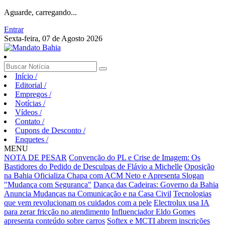
Aguarde, carregando...
Entrar
Sexta-feira, 07 de Agosto 2026
Início
/
Editorial
/
Empregos
/
Notícias
/
Vídeos
/
Contato
/
Cupons de Desconto
/
Enquetes
/
MENU
NOTA DE PESAR
Convenção do PL e Crise de Imagem: Os
Bastidores do Pedido de Desculpas de Flávio a Michelle
Oposição
na Bahia Oficializa Chapa com ACM Neto e Apresenta Slogan
"Mudança com Segurança"
Dança das Cadeiras: Governo da Bahia
Anuncia Mudanças na Comunicação e na Casa Civil
Tecnologias
que vem revolucionam os cuidados com a pele
Electrolux usa IA
para zerar fricção no atendimento
Influenciador Eldo Gomes
apresenta conteúdo sobre carros
Softex e MCTI abrem inscrições