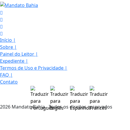
Início
|
Sobre
|
Painel do Leitor
|
Expediente
|
Termos de Uso e Privacidade
|
FAQ
|
Contato
Termos de Uso e Privacidade
2026 Mandato Bahia - Todos os direitos reservados
Esse site utiliza cookies para melhorar sua
experiência de navegação. Ao continuar o acesso,
entendemos que você concorda com nossos Termos