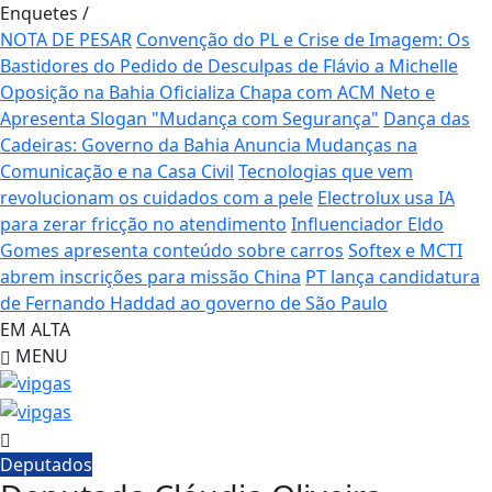
Enquetes
/
NOTA DE PESAR
Convenção do PL e Crise de Imagem: Os
Bastidores do Pedido de Desculpas de Flávio a Michelle
Oposição na Bahia Oficializa Chapa com ACM Neto e
Apresenta Slogan "Mudança com Segurança"
Dança das
Cadeiras: Governo da Bahia Anuncia Mudanças na
Comunicação e na Casa Civil
Tecnologias que vem
revolucionam os cuidados com a pele
Electrolux usa IA
para zerar fricção no atendimento
Influenciador Eldo
Gomes apresenta conteúdo sobre carros
Softex e MCTI
abrem inscrições para missão China
PT lança candidatura
de Fernando Haddad ao governo de São Paulo
EM ALTA
MENU
Deputados