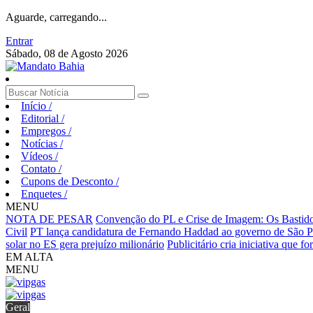
Aguarde, carregando...
Entrar
Sábado, 08 de Agosto 2026
Início
/
Editorial
/
Empregos
/
Notícias
/
Vídeos
/
Contato
/
Cupons de Desconto
/
Enquetes
/
MENU
NOTA DE PESAR
Convenção do PL e Crise de Imagem: Os Bastidor
Civil
PT lança candidatura de Fernando Haddad ao governo de São P
solar no ES gera prejuízo milionário
Publicitário cria iniciativa que fo
EM ALTA
MENU
Geral