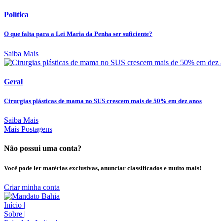
Política
O que falta para a Lei Maria da Penha ser suficiente?
Saiba Mais
Geral
Cirurgias plásticas de mama no SUS crescem mais de 50% em dez anos
Saiba Mais
Mais Postagens
Não possui uma conta?
Você pode ler matérias exclusivas, anunciar classificados e muito mais!
Criar minha conta
Início
|
Sobre
|