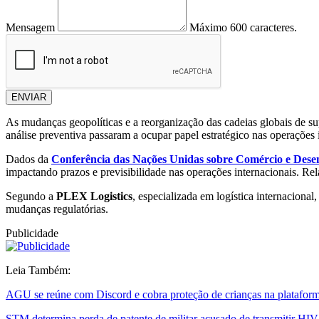
Mensagem
Máximo 600 caracteres.
ENVIAR
As mudanças geopolíticas e a reorganização das cadeias globais de su
análise preventiva passaram a ocupar papel estratégico nas operações 
Dados da
Conferência das Nações Unidas sobre Comércio e De
impactando prazos e previsibilidade nas operações internacionais. R
Segundo a
PLEX Logistics
, especializada em logística internacional
mudanças regulatórias.
Publicidade
Leia Também:
AGU se reúne com Discord e cobra proteção de crianças na platafor
STM determina perda de patente de militar acusado de transmitir HIV