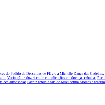
es do Pedido de Desculpas de Flávio a Michelle
Dança das Cadeiras:
aulo
Vacinação reduz risco de complicações em doenças crônicas
Esco
rtalece autoescolas
Fachin repudia fala de Milei contra Moraes e reafi