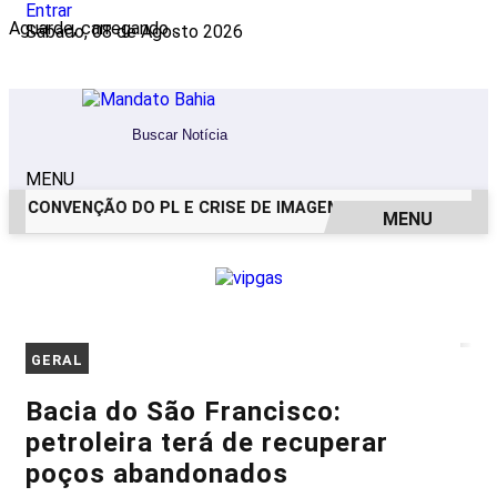
Entrar
Aguarde, carregando...
Sábado, 08 de Agosto 2026
MENU
CONVENÇÃO DO PL E CRISE DE IMAGEM: OS BASTIDORES DO 
MENU
EM ALTA
GERAL
Bacia do São Francisco:
petroleira terá de recuperar
poços abandonados