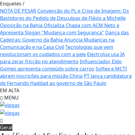
Enquetes
/
NOTA DE PESAR
Convenção do PL e Crise de Imagem: Os
Bastidores do Pedido de Desculpas de Flávio a Michelle
Oposição na Bahia Oficializa Chapa com ACM Neto e
Apresenta Slogan "Mudança com Segurança"
Dança das
Cadeiras: Governo da Bahia Anuncia Mudanças na
Comunicação e na Casa Civil
Tecnologias que vem
revolucionam os cuidados com a pele
Electrolux usa IA
para zerar fricção no atendimento
Influenciador Eldo
Gomes apresenta conteúdo sobre carros
Softex e MCTI
abrem inscrições para missão China
PT lança candidatura
de Fernando Haddad ao governo de São Paulo
EM ALTA
MENU
Geral