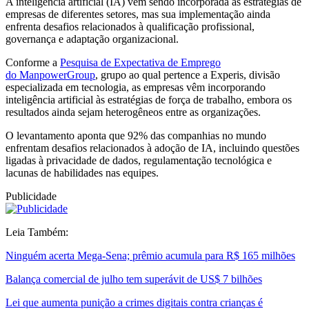
A inteligência artificial (IA) vem sendo incorporada às estratégias de
empresas de diferentes setores, mas sua implementação ainda
enfrenta desafios relacionados à qualificação profissional,
governança e adaptação organizacional.
Conforme a
Pesquisa de Expectativa de Emprego
do ManpowerGroup
, grupo ao qual pertence a Experis, divisão
especializada em tecnologia, as empresas vêm incorporando
inteligência artificial às estratégias de força de trabalho, embora os
resultados ainda sejam heterogêneos entre as organizações.
O levantamento aponta que 92% das companhias no mundo
enfrentam desafios relacionados à adoção de IA, incluindo questões
ligadas à privacidade de dados, regulamentação tecnológica e
lacunas de habilidades nas equipes.
Publicidade
Leia Também:
Ninguém acerta Mega-Sena; prêmio acumula para R$ 165 milhões
Balança comercial de julho tem superávit de US$ 7 bilhões
Lei que aumenta punição a crimes digitais contra crianças é