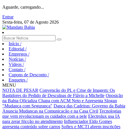
Aguarde, carregando...
Entrar
Sexta-feira, 07 de Agosto 2026
Início
/
Editorial
/
Empregos
/
Notícias
/
Vídeos
/
Contato
/
Cupons de Desconto
/
Enquetes
/
MENU
NOTA DE PESAR
Convenção do PL e Crise de Imagem: Os
Bastidores do Pedido de Desculpas de Flávio a Michelle
Oposição
na Bahia Oficializa Chapa com ACM Neto e Apresenta Slogan
"Mudança com Segurança"
Dança das Cadeiras: Governo da Bahia
Anuncia Mudanças na Comunicação e na Casa Civil
Tecnologias
que vem revolucionam os cuidados com a pele
Electrolux usa IA
para zerar fricção no atendimento
Influenciador Eldo Gomes
apresenta conteúdo sobre carros
Softex e MCTI abrem inscrições