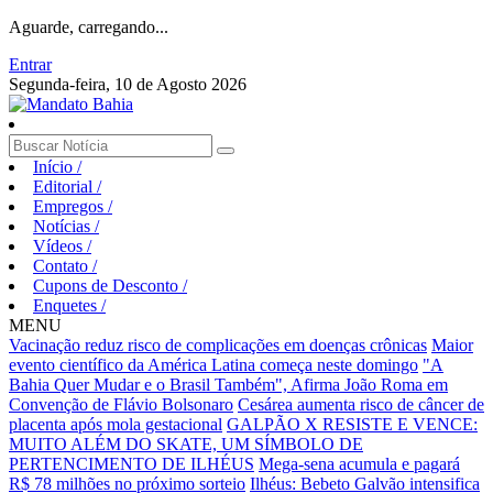
Aguarde, carregando...
Entrar
Segunda-feira, 10 de Agosto 2026
Início
/
Editorial
/
Empregos
/
Notícias
/
Vídeos
/
Contato
/
Cupons de Desconto
/
Enquetes
/
MENU
Vacinação reduz risco de complicações em doenças crônicas
Maior
evento científico da América Latina começa neste domingo
"A
Bahia Quer Mudar e o Brasil Também", Afirma João Roma em
Convenção de Flávio Bolsonaro
Cesárea aumenta risco de câncer de
placenta após mola gestacional
GALPÃO X RESISTE E VENCE:
MUITO ALÉM DO SKATE, UM SÍMBOLO DE
PERTENCIMENTO DE ILHÉUS
Mega-sena acumula e pagará
R$ 78 milhões no próximo sorteio
Ilhéus: Bebeto Galvão intensifica