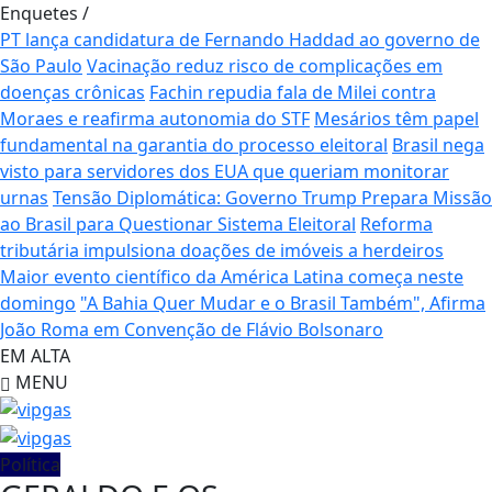
Enquetes
/
PT lança candidatura de Fernando Haddad ao governo de
São Paulo
Vacinação reduz risco de complicações em
doenças crônicas
Fachin repudia fala de Milei contra
Moraes e reafirma autonomia do STF
Mesários têm papel
fundamental na garantia do processo eleitoral
Brasil nega
visto para servidores dos EUA que queriam monitorar
urnas
Tensão Diplomática: Governo Trump Prepara Missão
ao Brasil para Questionar Sistema Eleitoral
Reforma
tributária impulsiona doações de imóveis a herdeiros
Maior evento científico da América Latina começa neste
domingo
"A Bahia Quer Mudar e o Brasil Também", Afirma
João Roma em Convenção de Flávio Bolsonaro
EM ALTA
MENU
Política