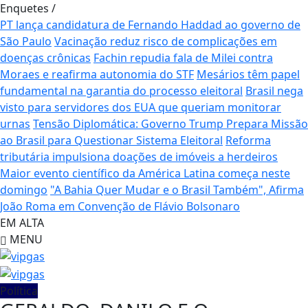
Enquetes
/
PT lança candidatura de Fernando Haddad ao governo de
São Paulo
Vacinação reduz risco de complicações em
doenças crônicas
Fachin repudia fala de Milei contra
Moraes e reafirma autonomia do STF
Mesários têm papel
fundamental na garantia do processo eleitoral
Brasil nega
visto para servidores dos EUA que queriam monitorar
urnas
Tensão Diplomática: Governo Trump Prepara Missão
ao Brasil para Questionar Sistema Eleitoral
Reforma
tributária impulsiona doações de imóveis a herdeiros
Maior evento científico da América Latina começa neste
domingo
"A Bahia Quer Mudar e o Brasil Também", Afirma
João Roma em Convenção de Flávio Bolsonaro
EM ALTA
MENU
Política