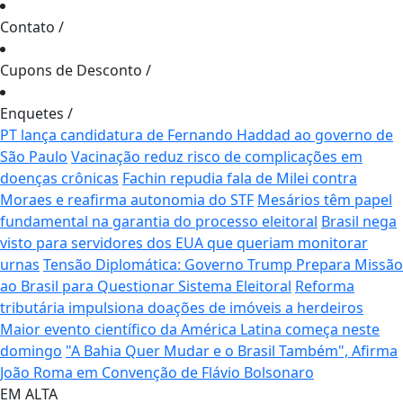
Contato
/
Cupons de Desconto
/
Enquetes
/
PT lança candidatura de Fernando Haddad ao governo de
São Paulo
Vacinação reduz risco de complicações em
doenças crônicas
Fachin repudia fala de Milei contra
Moraes e reafirma autonomia do STF
Mesários têm papel
fundamental na garantia do processo eleitoral
Brasil nega
visto para servidores dos EUA que queriam monitorar
urnas
Tensão Diplomática: Governo Trump Prepara Missão
ao Brasil para Questionar Sistema Eleitoral
Reforma
tributária impulsiona doações de imóveis a herdeiros
Maior evento científico da América Latina começa neste
domingo
"A Bahia Quer Mudar e o Brasil Também", Afirma
João Roma em Convenção de Flávio Bolsonaro
EM ALTA