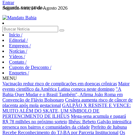
Entrar
Aguarde, carregando...
Segunda-feira, 10 de Agosto 2026
Início
/
Editorial
/
Empregos
/
Notícias
/
Vídeos
/
Contato
/
Cupons de Desconto
/
Enquetes
/
MENU
Vacinação reduz risco de complicações em doenças crônicas
Maior
evento científico da América Latina começa neste domingo
"A
Bahia Quer Mudar e o Brasil Também", Afirma João Roma em
Convenção de Flávio Bolsonaro
Cesárea aumenta risco de câncer de
placenta após mola gestacional
GALPÃO X RESISTE E VENCE:
MUITO ALÉM DO SKATE, UM SÍMBOLO DE
PERTENCIMENTO DE ILHÉUS
Mega-sena acumula e pagará
R$ 78 milhões no próximo sorteio
Ilhéus: Bebeto Galvão intensifica
presença nos bairros e comunidades da cidade
Prefeito de Itabuna
Recebe Reconhecimento do TJ-BA por Parceria Institucional
Os