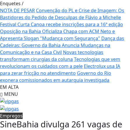
Enquetes
/
NOTA DE PESAR
Convenção do PL e Crise de Imagem: Os
Bastidores do Pedido de Desculpas de Flávio a Michelle
Festival Curta Canoa recebe inscrições para a 16ª edição
Oposição na Bahia Oficializa Chapa com ACM Neto e
Apresenta Slogan "Mudança com Segurança"
Dança das
Cadeiras: Governo da Bahia Anuncia Mudanças na
Comunicação e na Casa Civil
Novas tecnologias
transformam cirurgias da coluna
Tecnologias que vem
revolucionam os cuidados com a pele
Electrolux usa IA
para zerar fricção no atendimento
Governo do Rio
exonera comissionados em autarquia investigada
EM ALTA
MENU
Empregos
SineBahia divulga 261 vagas de